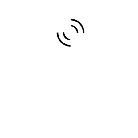
ALBAÑILERÍA Y
MANTENIMIENTO
VIDEOS
IMPRESION Y
SERIGRAFIA