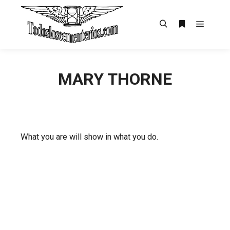
Menú pr
Buscar
Más informac
MARY THORNE
What you are will show in what you do.