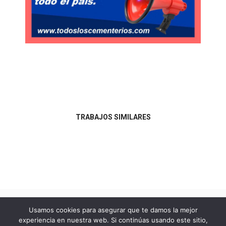
TRABAJOS SIMILARES
VIZCAYA / BIZKAIA
VIZCAYA / BIZKAIA
ABANTO ZIERBANA
ABADIANO / ABADIÑO
VIZCAYA / BIZKAIA
(GALLARTA)
AJANGUIZ / AJANGIZ
CEMENTERIO VIEJO
CEMENTERIO VIEJO
CEMENTERIO VIEJO
ANTERIOR
SIGUIENTE
Usamos cookies para asegurar que te damos la mejor
experiencia en nuestra web. Si continúas usando este sitio,