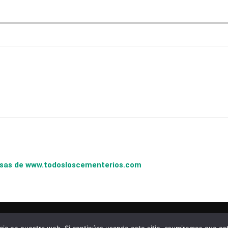
presas de www.todosloscementerios.com
copyright © todosloscementerios.com