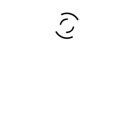
DESCRIPCIÓN:
COORDINACIÓN DE
GREMIOS.
PLADUR, TABIQUES, COCINA,
BAÑOS, INSONORIZACIONES
LOCALES DE HOSTELERÍA.
REFORMAS INTEGRALES DE
PISOS. DERRIBOS. PINTURA.
ALBAÑILERÍA. FONTANERÍA.
CALEFACCIÓN. ELECTRICIDAD.
CARPINTERÍA...….
Construcciones y Reformas
construcciones
coordinación de gremios