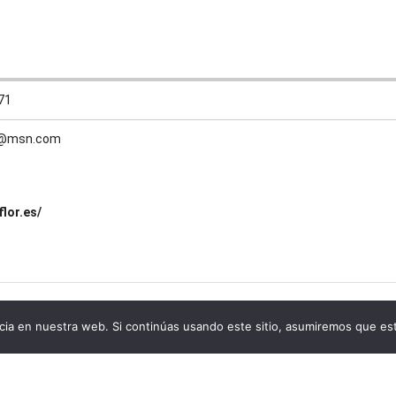
71
or@msn.com
lor.es/
ia en nuestra web. Si continúas usando este sitio, asumiremos que est
presas de www.todosloscementerios.com