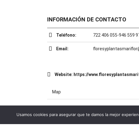
INFORMACIÓN DE CONTACTO
Teléfono:
722 406 055-946 559 9
Email:
floresyplantasmarifl
Website:
https://www.floresyplantasmarif
Map
Usamos cookies para asegurar que te damos la mejor experienc
Volver al directorio de Servicios y Em