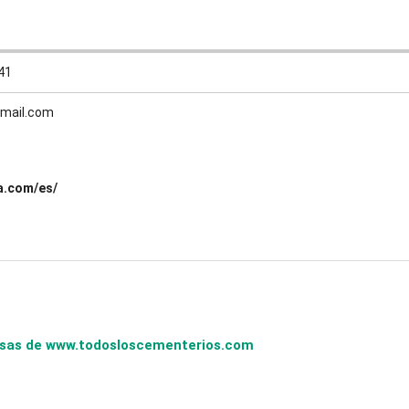
41
gmail.com
ia.com/es/
presas de www.todosloscementerios.com