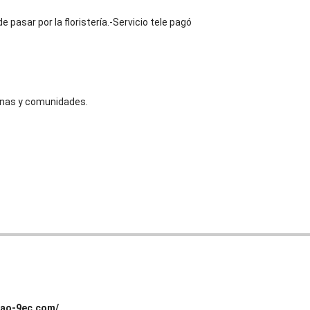
pasar por la floristería.-Servicio tele pagó
cinas y comunidades.
lbao-9ec.com/