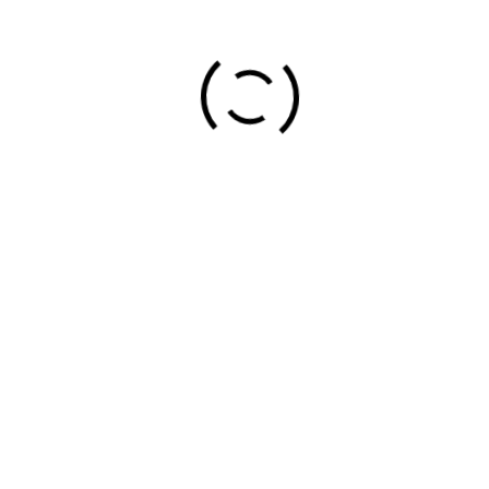
an, Bizkaia
,
DERIO, VIZCAYA/BIZKAIA, ESPAÑA
48160
ultor-artesano que llegó a
Derio
procedente de Gernika, a finales del si