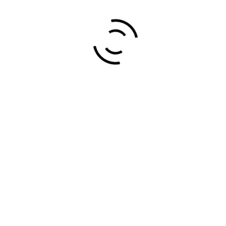
SOMOS UNA EMPRESA DE
BILBAO CON MAS DE 30
AÑOS DEDICADOS AL
MUNDO DE LA IMPRESIÓN.
EN GRÁFICAS IRALA
HACEMOS REALIDAD TODAS
TUS NECESIDADES QUE
PUEDEN IR DESDE
PEQUEÑAS TIRADAS EN
DIGITAL A GRANDES
TIRADAS EN OFFSET.
Servicios de impresión y Grabadores
impresion
Impresión Digital