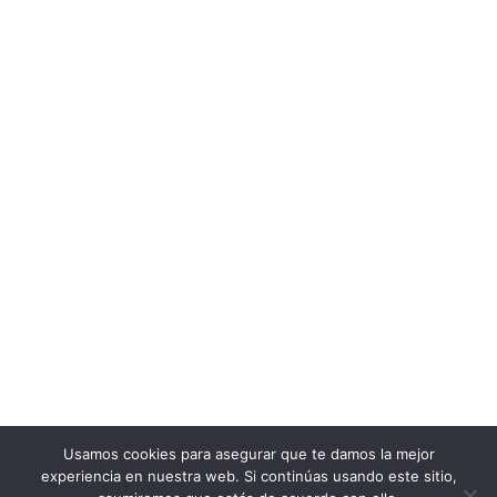
Email:
proyectos@habitark.es
Website:
https://habitark.es/
Map
Volver al directorio de Servicios y Empresas de
www.todosloscementerios.com
copyright © todosloscementerios.com
Usamos cookies para asegurar que te damos la mejor
Política de Privacidad
experiencia en nuestra web. Si continúas usando este sitio,