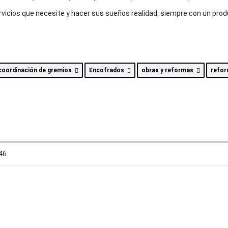
rvicios que necesite y hacer sus sueños realidad, siempre con un prod
coordinación de gremios
Encofrados
obras y reformas
refo
46