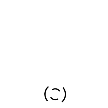
paña
,
VITORIA/GASTEIZ, ARABA/ÁLAVA, ESPAÑA
01010
 obra nueva en Vitoria-Gasteiz y Alava, gestionamos todo tipo de re