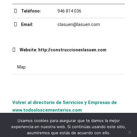
Teléfono:
946 814 036
Email:
clasuen@lasuen.com
Website:
http://construccioneslasuen.com
Map
Volver al directorio de Servicios y Empresas de
www.todosloscementerios.com
Usamos cookies para asegurar que te damos la mejor
experiencia en nuestra web. Si continúas usando este sitio,
asumiremos que estás de acuerdo con ello.
copyright © todosloscementerios.com