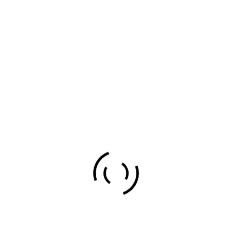
DILATADA EXPERIENCIA EN
PROPORCIONAR UNA
AMPLIA GAMA DE
SERVICIOS Y SOLUCIONES
INNOVADORAS A CLIENTES
DE TODOS LOS SECTORES Y
CON DIFERENTES
PRESUPUESTOS.
LURGINTZA S.L.
ES UNA EMPRESA
CREADA EN 1995, CON LA
INTENCIÓN DE OCUPAR UN LUGAR
EN UN SECTOR EN ESOS
MOMENTOS EMERGENTE.
DEDICADA A LA “GESTIÓN