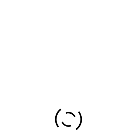
DIRECCIÓN:
Polígono Industrial de Santelices Pol., 1, Muskiz,
España
,
MUSQUIZ / MUSKIZ, VIZCAYA/BIZKAIA,
ESPAÑA
48550
marmoleria pame
DESCRIPCIÓN:
MARMOLES Y GRANITOS