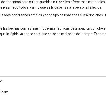
r de descanso para su ser querido un
nicho
les ofrecemos materiales
plasmado todo el cariño que se le dispensa a la persona fallecida.
izados con diseños propios y todo tipo de imágenes e inscripciones. 
de las hechas con las más
modernas
técnicas de grabación con chorr
 que la lápida ya posee para que no se note el paso del tiempo. Tenem
71
l.com