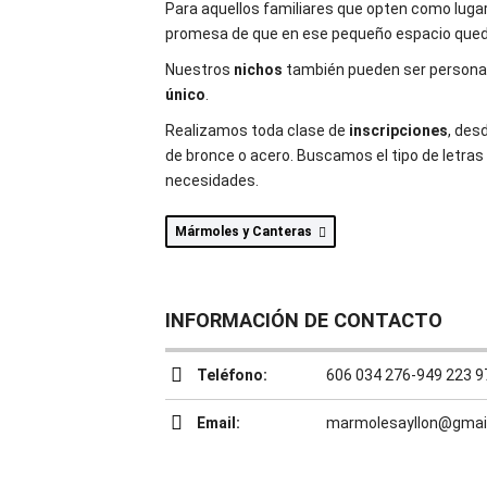
Para aquellos familiares que opten como luga
promesa de que en ese pequeño espacio quede 
Nuestros
nichos
también pueden ser personal
único
.
Realizamos toda clase de
inscripciones
, des
de bronce o acero. Buscamos el tipo de letras
necesidades.
Mármoles y Canteras
INFORMACIÓN DE CONTACTO
Teléfono:
606 034 276-949 223 9
Email:
marmolesayllon@gmai