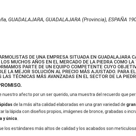
aña
,
GUADALAJARA, GUADALAJARA (Provincia), ESPAÑA
19
RMOLISTAS DE UNA EMPRESA SITUADA EN GUADALAJARA CA
 LOS MUCHOS AÑOS EN EL MERCADO DE LA PIEDRA COMO LA T
FORMAMOS PARTE DE UN EQUIPO COMPETENTE CUYO OBJETI
OLE LA MEJOR SOLUCIÓN AL PRECIO MÁS AJUSTADO. PARA E
 LAS TÉCNICAS MÁS AVANZADAS EN EL SECTOR DE LA PIEDR
PROMISO.
nuestro afecto por un ser querido, una muestra del recuerdo que perd
ápidas
de la más alta calidad elaboradas en una gran variedad de
gran
ar la lápida con diseños propios, imágenes de bronce, grabadas o incru
a y única
.
ue los estándares más altos de calidad y los acabados son meticulo