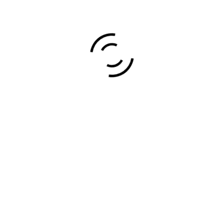
, ESPAÑA
48300
S DE PINTURA EN GENERAL, ALIS
, ETC.