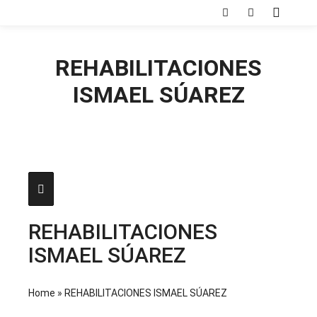
Menú pr
Buscar
Más informac
REHABILITACIONES
ISMAEL SÚAREZ
REHABILITACIONES
ISMAEL SÚAREZ
Home
»
REHABILITACIONES ISMAEL SÚAREZ