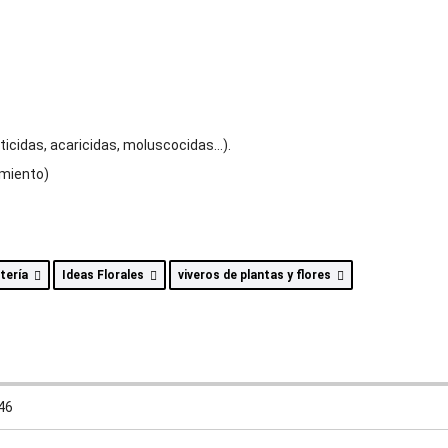
cticidas, acaricidas, moluscocidas…).
imiento)
stería
Ideas Florales
viveros de plantas y flores
46