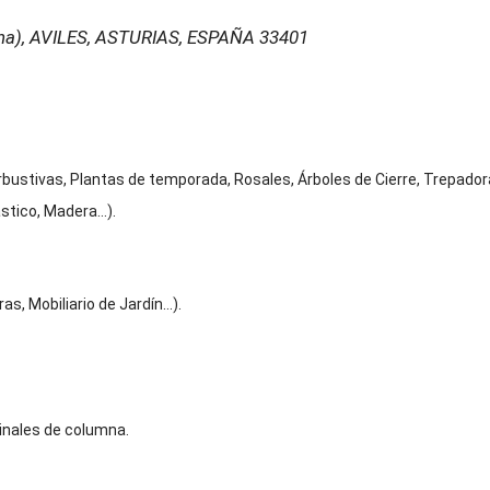
na)
,
AVILES, ASTURIAS, ESPAÑA
33401
rbustivas, Plantas de temporada, Rosales, Árboles de Cierre, Trepadoras
ástico, Madera…).
as, Mobiliario de Jardín…).
inales de columna.