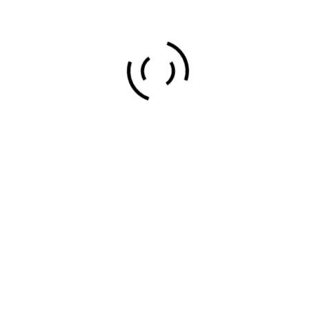
COMUNIDADES +
INDUSTRIAS
ESPECIALIZADOS EN
LIMPIEZAS
CONVENCIONALES Y FIN DE
OBRAS
¡NOS ADAPTAMOS A TUS
NECESIDADES!
Limpiezas y Mantenimiento
limpieza profesional
limpiezas comunidades
limpiezas de empresas
limpiezas y servicios