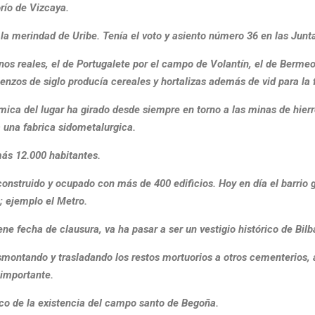
río de Vizcaya.
 la merindad de Uribe. Tenía el voto y asiento número 36 en las Jun
inos reales, el de Portugalete por el campo de Volantín, el de Bermeo
nzos de siglo producía cereales y hortalizas además de vid para la 
ica del lugar ha girado desde siempre en torno a las minas de hierro
a una fabrica sidometalurgica.
más 12.000 habitantes.
a construido y ocupado con más de 400 edificios. Hoy en día el barri
; ejemplo el Metro.
ne fecha de clausura, va ha pasar a ser un vestigio histórico de Bilb
esmontando y trasladando los restos mortuorios a otros cementerios,
 importante.
co de la existencia del campo santo de Begoña.