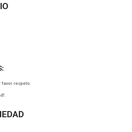
IO
:
r favor respeto.
d!.
MEDAD