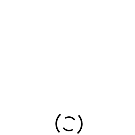
Locations
presas...
taxi en portugalete