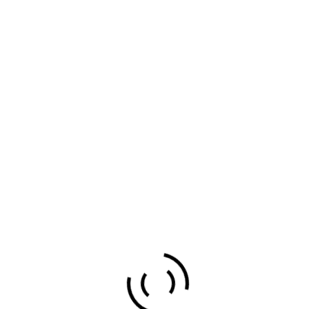
Locations
presas...
taxi en portugalete