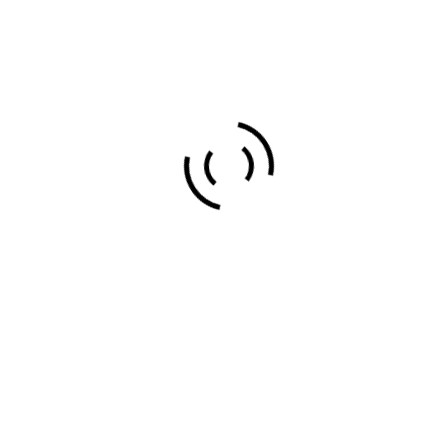
Floristería y Jardinería
155
Limpiezas y Mantenimiento
110
Mármoles y Canteras
82
Pinturas y Tratamientos Antihumedad
79
Construcciones y Reformas
373
Servicios de impresión y Grabadores
32