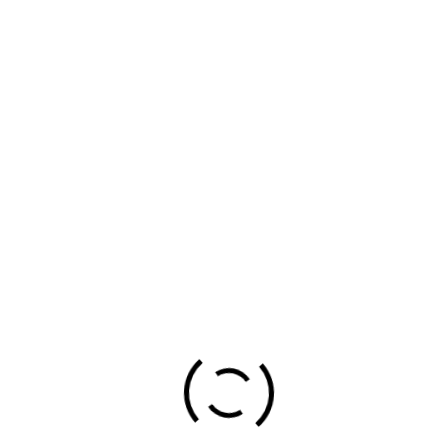
DIRECCIÓN:
Sdad. Santa Águeda, 13-4º C
,
BARACALDO/BARAKALDO, VIZCAYA/BIZKAIA, ESPAÑA
48901
COLOMBIANA DE LIMPIEZAS
Limpiezas y Mantenimiento
Teléfono:
635 738 023-945 276 583
Website:
http://www.colombianadelimpiezas.com/
Email:
bizkaiacolombianadelimpiezas@gmail.com
LIMPIEZAS SERKA
DIRECCIÓN:
C/ Larrea, 19
,
BARACALDO/BARAKALDO,