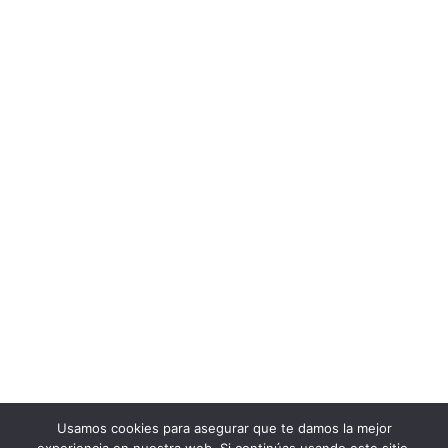
MARMOLES Y LAPIDAS
CAMPO DE GIBRALTAR
DIRECCIÓN:
Camino Sobrevela, 13
,
LA LINEA, CADIZ,
ESPAÑA
11300
MARMOLES Y LAPIDAS CAMPO DE GIBRALTAR
Mármoles y Canteras
Teléfono:
607 207 582-673 862 071
Usamos cookies para asegurar que te damos la mejor