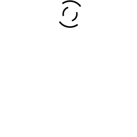
Found
listings
5
Sort by: Oldest first
GRAYMAR MARMOLERIA
DIRECCIÓN:
Plgno. Indstrl. Guarnizo, Parcela 208
,
ASTILLERO, CANTABRIA, ESPAÑA
39611
GRAYMAR MARMOLERIA
Mármoles y Canteras
Teléfono:
942 558 356
Website:
view our site