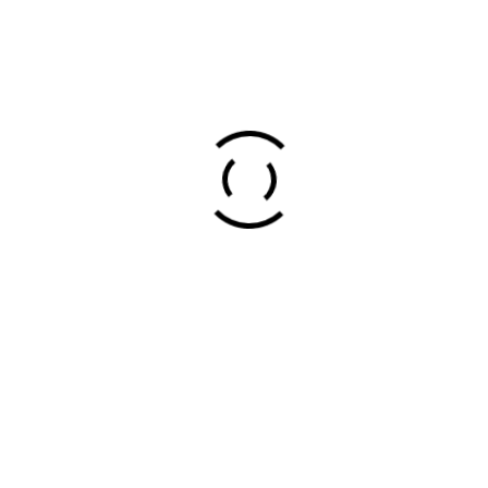
Floristería y Jardinería
155
Limpiezas y Mantenimiento
110
Mármoles y Canteras
82
Pinturas y Tratamientos Antihumedad
79
Construcciones y Reformas
373
Servicios de impresión y Grabadores
32