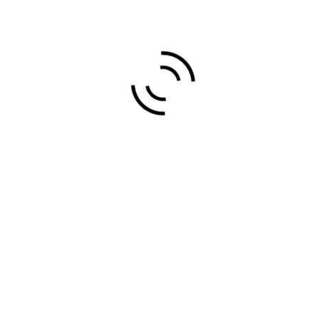
aña
,
BERMEO, VIZCAYA/BIZKAIA, ESPAÑA
48370
INTADOS. MOQUETAS. SUELOS LIG