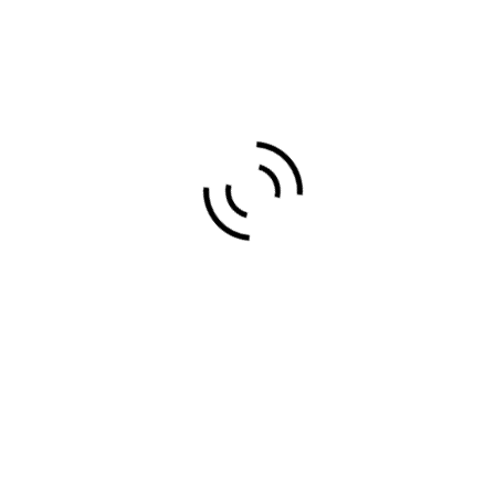
DIRECCIÓN:
Uribarribarri Kalea, bajo Etxebarri 6
,
ECHEBARRI / ETXEBARRI, VIZCAYA/BIZKAIA, ESPAÑA
48450
pinturas etxebarri
Pinturas y Tratamientos Antihumedad
Teléfono:
946 562 799
Website:
https://www.pinturasetxebarri.com/
Email:
info@pinturasetxebarri.com
PINTURAS ALPES