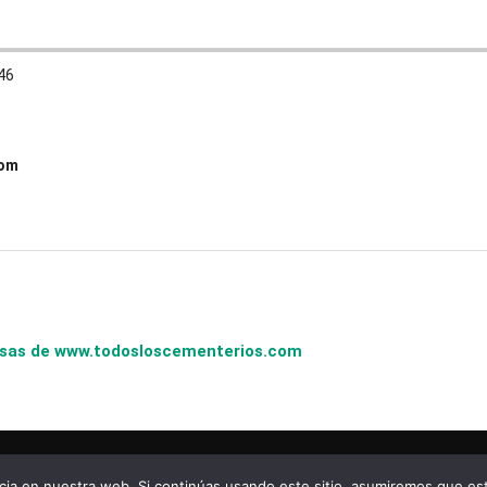
46
com
presas de www.todosloscementerios.com
copyright © todosloscementerios.com
ia en nuestra web. Si continúas usando este sitio, asumiremos que est