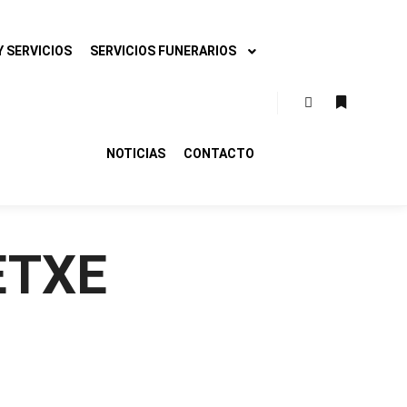
 SERVICIOS
SERVICIOS FUNERARIOS
Buscar
Más infor
NOTICIAS
CONTACTO
ETXE