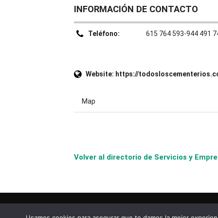
INFORMACIÓN DE CONTACTO
Teléfono:
615 764 593-944 491 7
Website:
https://todosloscementerios.
Map
Volver al directorio de Servicios y Em
Usamos cookies para asegurar que te damos la mejor experienc