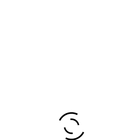
ECONÓMICA DE TODO TIPO.
¡DESCUBRE TODOS
NUESTROS SERVICIOS!
NUESTRA EMPRESA TIENE UNA
PREMISA, PRECIO Y CALIDAD AL
ALCANCE DE TODO EL MUNDO.
NOS GUSTA QUE NUESTROS
CLIENTES ESTÉN MÁS QUE
CONTENTOS CON NUESTROS
SERVICIOS, TRABAJAMOS MUCHO,
CON
PROFESIONALIDAD, EFICAZMENTE
Y RÁPIDO PARA PODER SER
COMPETENTES EN EL MERCADO Y
PODER BRINDAR UN SERVICIO DE
CONFIANZA Y CON