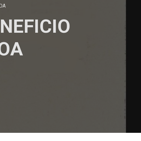
OA
NEFICIO
IOA