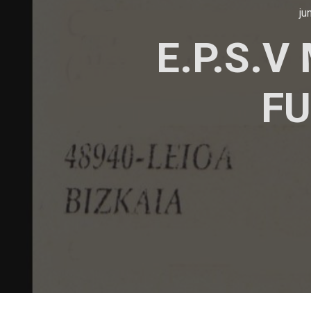
ju
E.P.S.
FU