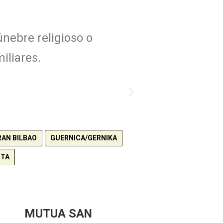
únebre religioso o
iliares.
RAN BILBAO
GUERNICA/GERNIKA
RTA
MUTUA SAN