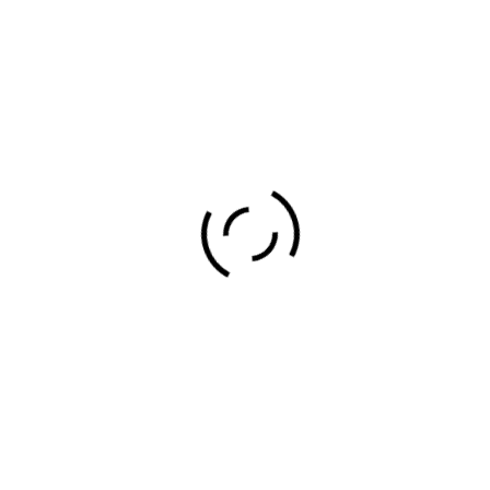
FUNERARIA ZULUETA
BERMEO
El día 16 de julio del año 1916 fué
inaugura…
Leer más
MUTUA SAN CRISTOBAL
FUNERARIA
Carecemos de información de esta