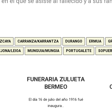
en el que se asiste al fallecido y a sus fam
IZCAYA
CARRANZA/KARRANTZA
DURANGO
ERMUA
G
EJONA/LEIOA
MUNGUIA/MUNGIA
PORTUGALETE
SOPUE
FUNERARIA ZULUETA
BERMEO
El día 16 de julio del año 1916 fué
inaugura…