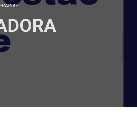
ERARIAS
IADORA