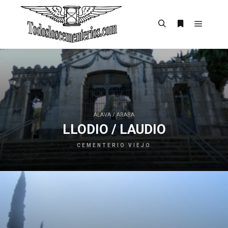
Menú pr
Buscar
Más informac
ALAVA / ARABA
LLODIO / LAUDIO
CEMENTERIO VIEJO